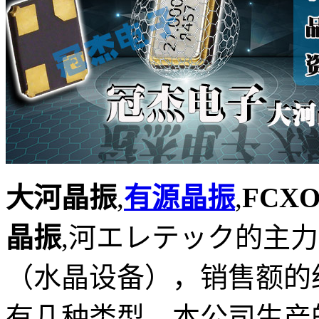
大河晶振
,
有源晶振
,
FCXO
晶
振
,河エレテック的主
（水晶设备），销售额的
有几种类型，本公司生产