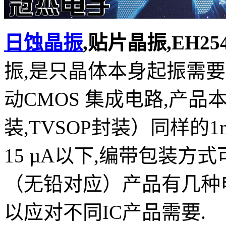
日蚀晶振
,贴片晶振,EH25
振,是只晶体本身起振需
动CMOS 集成电路,产品
装,TVSOP封装）同样的
15 µA以下,编带包装方
（无铅对应）产品有几种电压供选1
以应对不同IC产品需要.