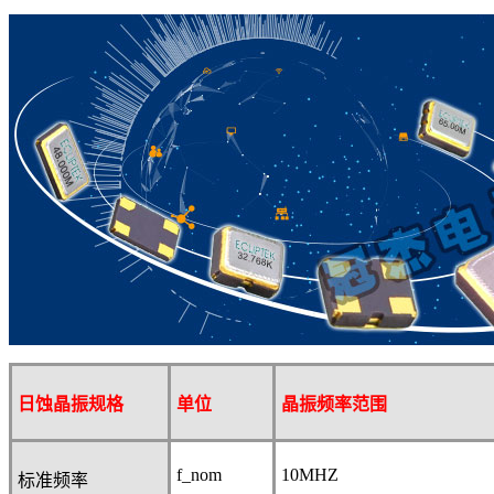
日蚀晶振规格
单位
晶振
频率范围
f_nom
10
MHZ
标准频率