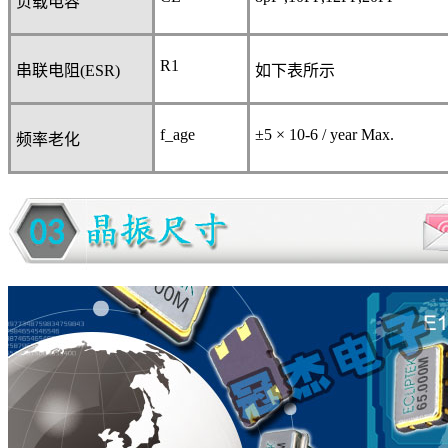
负载电容
R
1
串联电阻
(ESR)
如下表所示
f_age
±5 × 10
-6
/ year Max.
频率老化