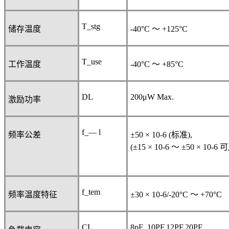
T_stg
储存温度
-40°C
～
+125°C
T_use
工作温度
-40°C
～
+85°C
DL
200μW Max.
激励功率
f_— l
频率公差
±50 × 10
-6
(
标准
),
(±15 × 10
-6
～
±50 × 10
-6
可
f_tem
频率温度特征
±30 × 10
-6
/-20°C
～
+70°C
CL
8pF ,10PF,12PF,20PF