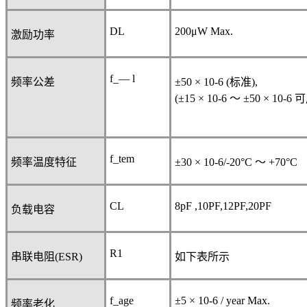
DL
200μW Max.
激励功率
f_— l
频率公差
±50 × 10
-6
(
标准
),
(±15 × 10
-6
～
±50 × 10
-6
可
f_tem
频率温度特征
±30 × 10
-6
/-20°C
～
+70°C
CL
8pF ,10PF,12PF,20PF
负载电容
R
1
串联电阻
(ESR)
如下表所示
f_age
±5 × 10
-6
/ year Max.
频率老化