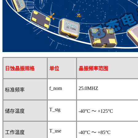
日蚀晶振规格
单位
晶振
频率范围
f_nom
25.0
MHZ
标准频率
T_stg
储存温度
-40°C
～
+125°C
T_use
工作温度
-40°C
～
+85°C