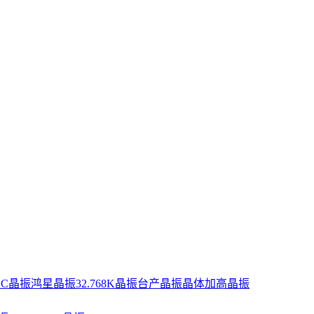
XC晶振
鸿星晶振
32.768K晶振
台产晶振
晶体
加高晶振