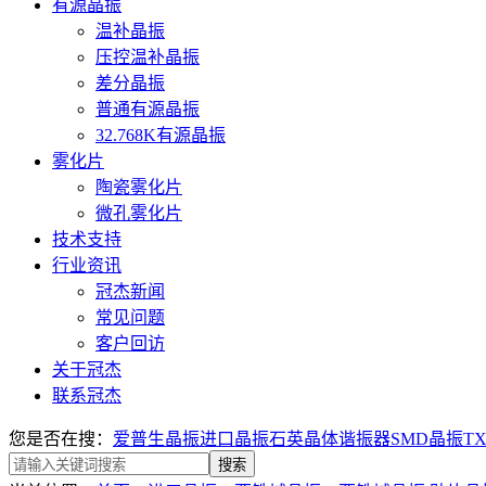
有源晶振
温补晶振
压控温补晶振
差分晶振
普通有源晶振
32.768K有源晶振
雾化片
陶瓷雾化片
微孔雾化片
技术支持
行业资讯
冠杰新闻
常见问题
客户回访
关于冠杰
联系冠杰
您是否在搜：
爱普生晶振
进口晶振
石英晶体谐振器
SMD晶振
T