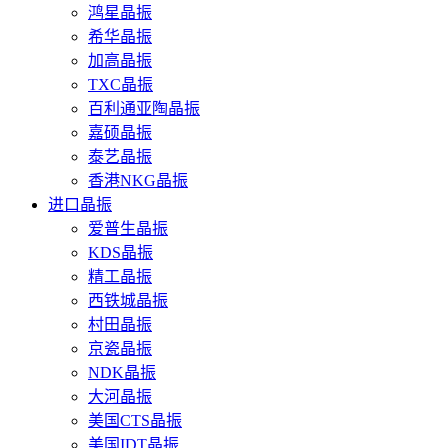
鸿星晶振
希华晶振
加高晶振
TXC晶振
百利通亚陶晶振
嘉硕晶振
泰艺晶振
香港NKG晶振
进口晶振
爱普生晶振
KDS晶振
精工晶振
西铁城晶振
村田晶振
京瓷晶振
NDK晶振
大河晶振
美国CTS晶振
美国IDT晶振