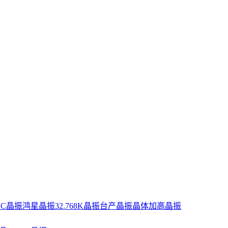
XC晶振
鸿星晶振
32.768K晶振
台产晶振
晶体
加高晶振