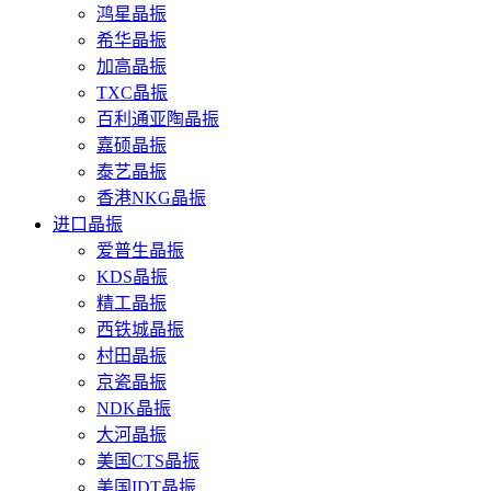
鸿星晶振
希华晶振
加高晶振
TXC晶振
百利通亚陶晶振
嘉硕晶振
泰艺晶振
香港NKG晶振
进口晶振
爱普生晶振
KDS晶振
精工晶振
西铁城晶振
村田晶振
京瓷晶振
NDK晶振
大河晶振
美国CTS晶振
美国IDT晶振