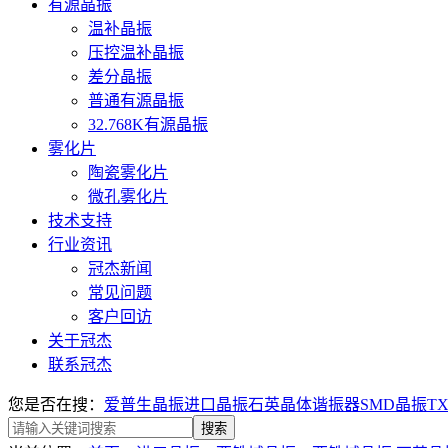
有源晶振
温补晶振
压控温补晶振
差分晶振
普通有源晶振
32.768K有源晶振
雾化片
陶瓷雾化片
微孔雾化片
技术支持
行业资讯
冠杰新闻
常见问题
客户回访
关于冠杰
联系冠杰
您是否在搜：
爱普生晶振
进口晶振
石英晶体谐振器
SMD晶振
T