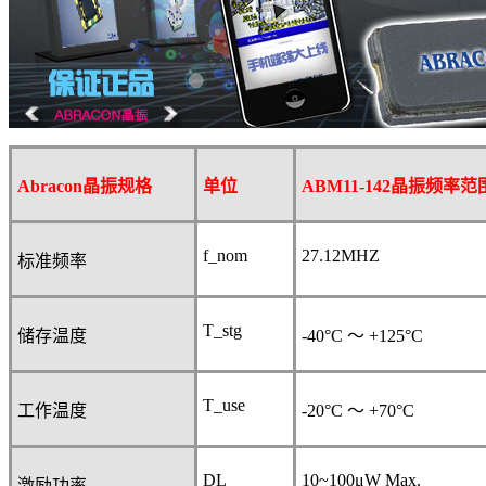
Abracon
晶振规格
单位
ABM11-142
晶振频率范
f_nom
27.12MHZ
标准频率
T_stg
储存温度
-40°C
～
+125°C
T_use
工作温度
-20°C
～
+70°C
DL
10~100μW Max.
激励功率