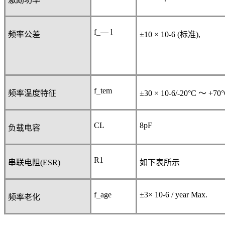
f_— l
频率公差
±10 × 10
-6
(
标准
),
f_tem
频率温度特征
±30 × 10
-6
/-20°C
～
+70°
CL
8pF
负载电容
R
1
串联电阻
(ESR)
如下表所示
f_age
±3× 10
-6
/ year Max.
频率老化