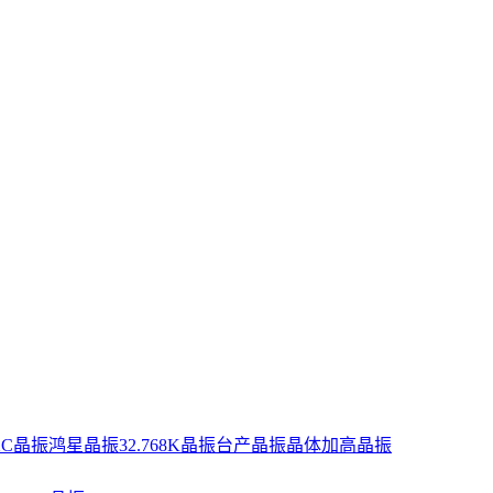
XC晶振
鸿星晶振
32.768K晶振
台产晶振
晶体
加高晶振