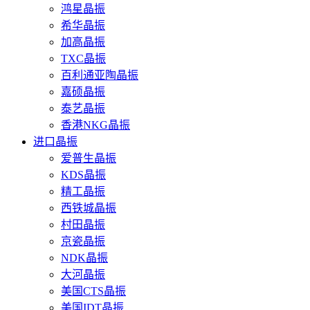
鸿星晶振
希华晶振
加高晶振
TXC晶振
百利通亚陶晶振
嘉硕晶振
泰艺晶振
香港NKG晶振
进口晶振
爱普生晶振
KDS晶振
精工晶振
西铁城晶振
村田晶振
京瓷晶振
NDK晶振
大河晶振
美国CTS晶振
美国IDT晶振