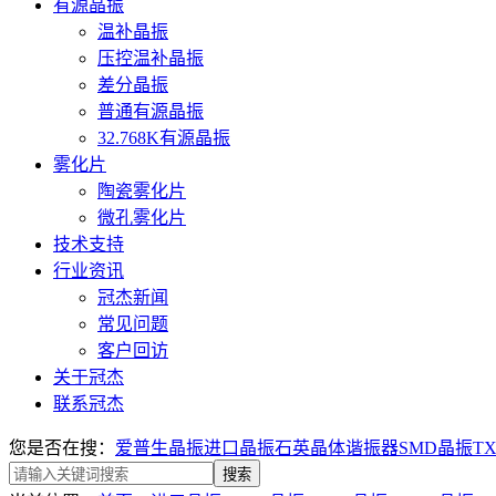
有源晶振
温补晶振
压控温补晶振
差分晶振
普通有源晶振
32.768K有源晶振
雾化片
陶瓷雾化片
微孔雾化片
技术支持
行业资讯
冠杰新闻
常见问题
客户回访
关于冠杰
联系冠杰
您是否在搜：
爱普生晶振
进口晶振
石英晶体谐振器
SMD晶振
T