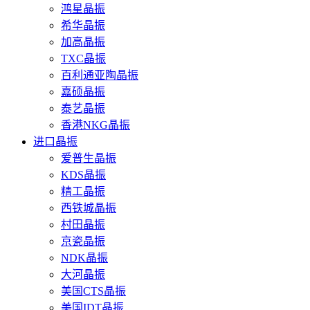
鸿星晶振
希华晶振
加高晶振
TXC晶振
百利通亚陶晶振
嘉硕晶振
泰艺晶振
香港NKG晶振
进口晶振
爱普生晶振
KDS晶振
精工晶振
西铁城晶振
村田晶振
京瓷晶振
NDK晶振
大河晶振
美国CTS晶振
美国IDT晶振