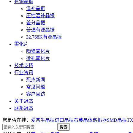
有源晶振
温补晶振
压控温补晶振
差分晶振
普通有源晶振
32.768K有源晶振
雾化片
陶瓷雾化片
微孔雾化片
技术支持
行业资讯
冠杰新闻
常见问题
客户回访
关于冠杰
联系冠杰
您是否在搜：
爱普生晶振
进口晶振
石英晶体谐振器
SMD晶振
T