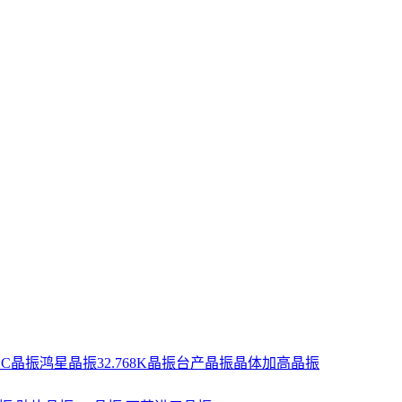
XC晶振
鸿星晶振
32.768K晶振
台产晶振
晶体
加高晶振