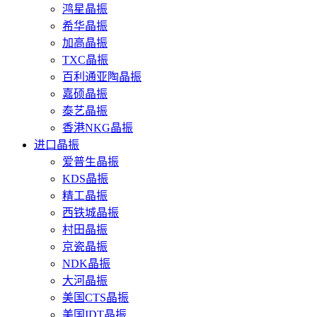
鸿星晶振
希华晶振
加高晶振
TXC晶振
百利通亚陶晶振
嘉硕晶振
泰艺晶振
香港NKG晶振
进口晶振
爱普生晶振
KDS晶振
精工晶振
西铁城晶振
村田晶振
京瓷晶振
NDK晶振
大河晶振
美国CTS晶振
美国IDT晶振