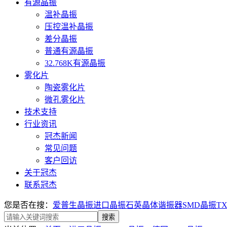
有源晶振
温补晶振
压控温补晶振
差分晶振
普通有源晶振
32.768K有源晶振
雾化片
陶瓷雾化片
微孔雾化片
技术支持
行业资讯
冠杰新闻
常见问题
客户回访
关于冠杰
联系冠杰
您是否在搜：
爱普生晶振
进口晶振
石英晶体谐振器
SMD晶振
T