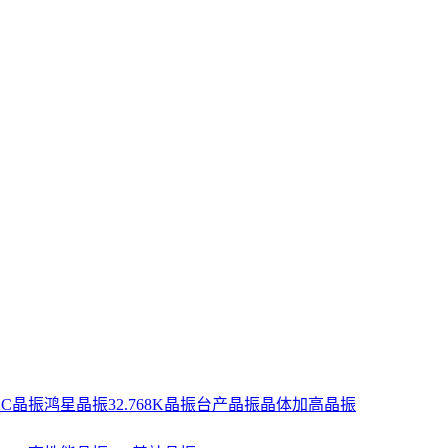
XC晶振
鸿星晶振
32.768K晶振
台产晶振
晶体
加高晶振