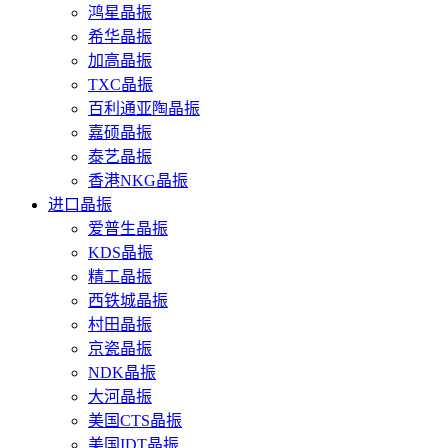
鸿星晶振
希华晶振
加高晶振
TXC晶振
百利通亚陶晶振
嘉硕晶振
泰艺晶振
香港NKG晶振
进口晶振
爱普生晶振
KDS晶振
精工晶振
西铁城晶振
村田晶振
京瓷晶振
NDK晶振
大河晶振
美国CTS晶振
美国IDT晶振