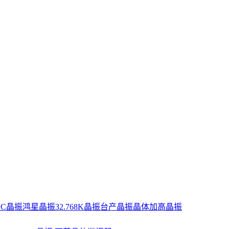
XC晶振
鸿星晶振
32.768K晶振
台产晶振
晶体
加高晶振