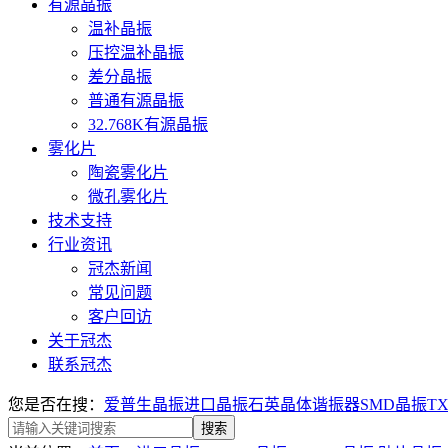
有源晶振
温补晶振
压控温补晶振
差分晶振
普通有源晶振
32.768K有源晶振
雾化片
陶瓷雾化片
微孔雾化片
技术支持
行业资讯
冠杰新闻
常见问题
客户回访
关于冠杰
联系冠杰
您是否在搜：
爱普生晶振
进口晶振
石英晶体谐振器
SMD晶振
T