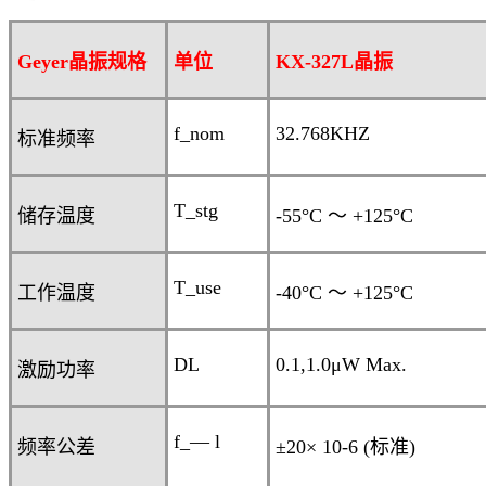
Geyer晶振规格
单位
KX-327L
晶振
f_nom
32.768KHZ
标准频率
T_stg
储存温度
-55°C
～
+125°C
T_use
工作温度
-40°C
～
+125°C
DL
0.1,1.0
μ
W Max.
激励功率
f_— l
频率公差
±20× 10
-6
(
标准
)