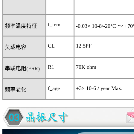
f_tem
频率温度特征
-0.03× 10
-8
/-20°C
～
+70
CL
12.5PF
负载电容
R
1
70K ohm
串联电阻
(ESR)
f_age
±3
× 10
-6
/ year Max.
频率老化