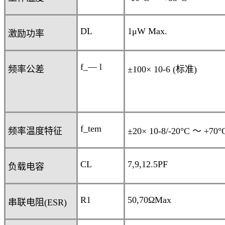
DL
1μW Max.
激励功率
f_— l
频率公差
±100× 10
-6
(
标准
)
f_tem
频率温度特征
±20
× 10
-8
/-20°C
～
+70°
CL
7,9,12.5PF
负载电容
R
1
50,70ΩMax
串联电阻
(ESR)