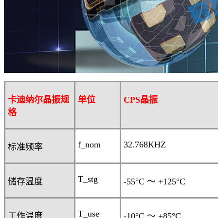
卡迪纳尔晶振规
单位
CPS
晶振
格
f_nom
32.768KHZ
标准频率
T_stg
储存温度
-55°C
～
+125°C
T_use
工作温度
-10°C
～
+85°C