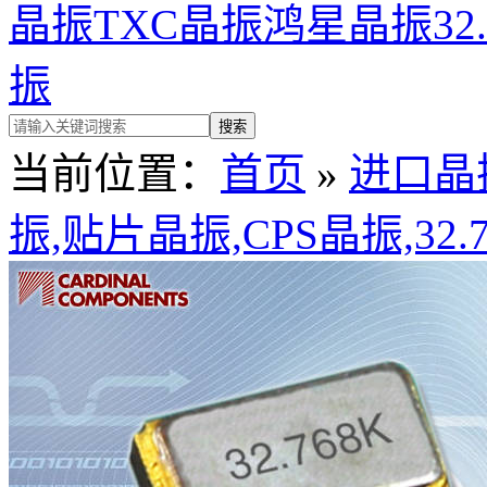
晶振
TXC晶振
鸿星晶振
32
振
当前位置：
首页
»
进口晶
振,贴片晶振,CPS晶振,32.