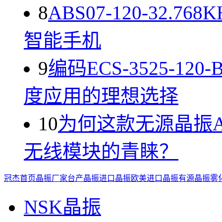
8
ABS07-120-32.
智能手机
9
编码ECS-3525-1
度应用的理想选择
10
为何这款无源晶振ABL
无线模块的青睐？
冠杰首页
晶振厂家
台产晶振
进口晶振
欧美进口晶振
有源晶振
雾
NSK晶振