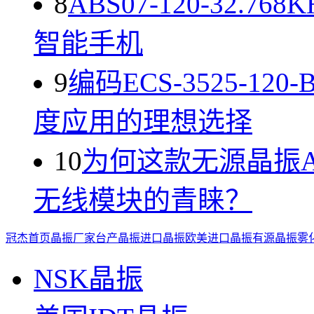
8
ABS07-120-32.
智能手机
9
编码ECS-3525-1
度应用的理想选择
10
为何这款无源晶振ABL
无线模块的青睐？
冠杰首页
晶振厂家
台产晶振
进口晶振
欧美进口晶振
有源晶振
雾
NSK晶振