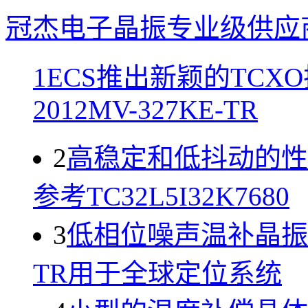
冠杰电子晶振专业级供应
1
ECS推出新颖的TCX
2012MV-327KE-TR
2
高稳定和低抖动的性
参考TC32L5I32K7680
3
低相位噪声温补晶振ECS-
TR用于全球定位系统